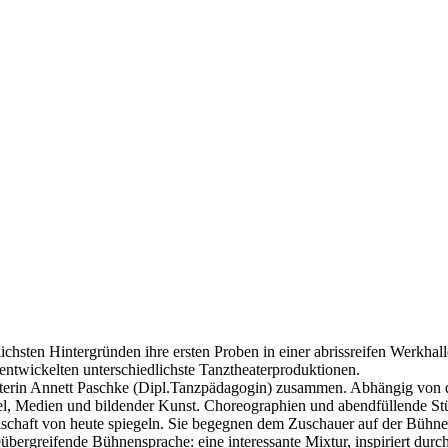
chsten Hintergründen ihre ersten Proben in einer abrissreifen Werkhalle 
ntwickelten unterschiedlichste Tanztheaterproduktionen.
 Leiterin Annett Paschke (Dipl.Tanzpädagogin) zusammen. Abhängig von 
l, Medien und bildender Kunst. Choreographien und abendfüllende Stü
chaft von heute spiegeln. Sie begegnen dem Zuschauer auf der Bühne ab
bergreifende Bühnensprache: eine interessante Mixtur, inspiriert durc