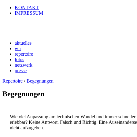
KONTAKT
IMPRESSUM
aktuelles
wir
repertoire
fotos
netzwerk
presse
Repertoire
›
Begegnungen
Begegnungen
Wie viel Anpassung am technischen Wandel und immer schneller we
erlebbar? Keine Antwort. Falsch und Richtig. Eine Auseinander
nicht aufzugeben.