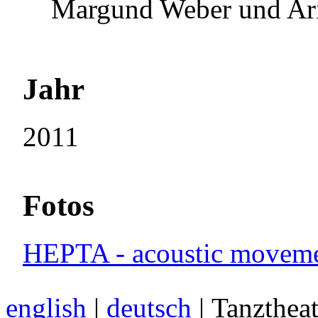
Margund Weber und Aris
Jahr
2011
Fotos
HEPTA - acoustic moveme
english
|
deutsch
| Tanzthea